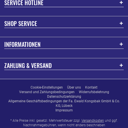
SERVICE HOTLINE
SHOP SERVICE
INFORMATIONEN
ZAHLUNG & VERSAND
Cookie-Einstellungen
Über uns
Kontakt
Versand und Zahlungsbedingungen
Widerrufsbelehrung
Datenschutzerklärung
Allgemeine Geschäftsbedingungen der Fa. Ewald Kongsbak GmbH & Co.
KG, Lübeck
Impressum
* Alle Preise inkl. gesetzl. Mehrwertsteuer zzgl.
Versandkosten
und ggf.
Nachnahmegebühren, wenn nicht anders beschrieben