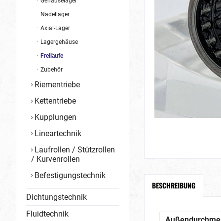
Gehäuselager
Nadellager
Axial-Lager
Lagergehäuse
Freiläufe
Zubehör
Riementriebe
Kettentriebe
Kupplungen
Lineartechnik
Laufrollen / Stützrollen
/ Kurvenrollen
Befestigungstechnik
BESCHREIBUNG
Dichtungstechnik
Fluidtechnik
Außendurchme