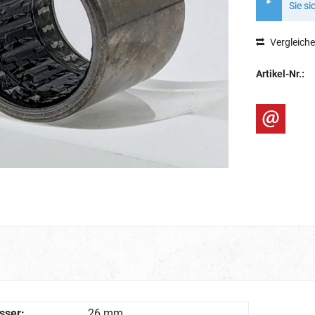
Sie si
Vergleich
Artikel-Nr.:
sser:
26 mm