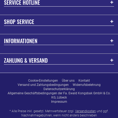
SERVICE HOTLINE
SHOP SERVICE
INFORMATIONEN
ZAHLUNG & VERSAND
Cookie-Einstellungen
Über uns
Kontakt
Versand und Zahlungsbedingungen
Widerrufsbelehrung
Datenschutzerklärung
Allgemeine Geschäftsbedingungen der Fa. Ewald Kongsbak GmbH & Co.
KG, Lübeck
Impressum
* Alle Preise inkl. gesetzl. Mehrwertsteuer zzgl.
Versandkosten
und ggf.
Nachnahmegebühren, wenn nicht anders beschrieben