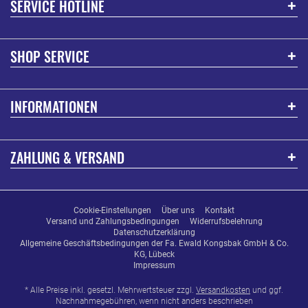
SERVICE HOTLINE
SHOP SERVICE
INFORMATIONEN
ZAHLUNG & VERSAND
Cookie-Einstellungen
Über uns
Kontakt
Versand und Zahlungsbedingungen
Widerrufsbelehrung
Datenschutzerklärung
Allgemeine Geschäftsbedingungen der Fa. Ewald Kongsbak GmbH & Co.
KG, Lübeck
Impressum
* Alle Preise inkl. gesetzl. Mehrwertsteuer zzgl.
Versandkosten
und ggf.
Nachnahmegebühren, wenn nicht anders beschrieben