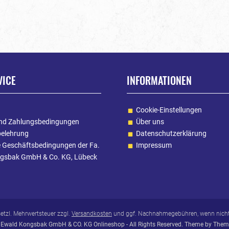
VICE
INFORMATIONEN
Cookie-Einstellungen
nd Zahlungsbedingungen
Über uns
belehrung
Datenschutzerklärung
e Geschäftsbedingungen der Fa.
Impressum
gsbak GmbH & Co. KG, Lübeck
esetzl. Mehrwertsteuer zzgl.
Versandkosten
und ggf. Nachnahmegebühren, wenn nicht
Ewald Kongsbak GmbH & CO. KG Onlineshop - All Rights Reserved. Theme by
Them