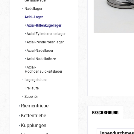
Gehäuselager
Nadellager
Axial-Lager
Axial-Rillenkugellager
Axial-Zylinderrollenlager
Axial-Pendelrollenlager
Axial-Nadellager
Axial-Nadelkränze
Axial-
Hochgenauigkeitslager
Lagergehäuse
Freiläufe
Zubehör
Riementriebe
BESCHREIBUNG
Kettentriebe
Kupplungen
Innendurchmes