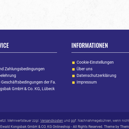
VICE
INFORMATIONEN
Cookie-Einstellungen
nd Zahlungsbedingungen
Über uns
belehrung
Datenschutzerklärung
e Geschäftsbedingungen der Fa.
Impressum
gsbak GmbH & Co. KG, Lübeck
esetzl. Mehrwertsteuer zzgl.
Versandkosten
und ggf. Nachnahmegebühren, wenn nicht
Ewald Kongsbak GmbH & CO. KG Onlineshop - All Rights Reserved. Theme by
Them