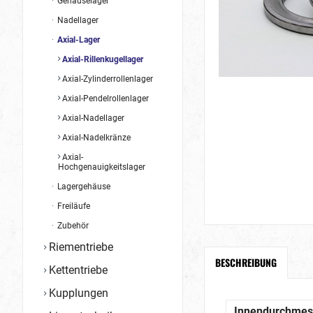
Gehäuselager
Nadellager
Axial-Lager
Axial-Rillenkugellager
Axial-Zylinderrollenlager
Axial-Pendelrollenlager
Axial-Nadellager
Axial-Nadelkränze
Axial-
Hochgenauigkeitslager
Lagergehäuse
Freiläufe
Zubehör
Riementriebe
BESCHREIBUNG
Kettentriebe
Kupplungen
Innendurchmes