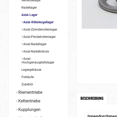
Gehäuselager
Nadellager
Axial-Lager
Axial-Rillenkugellager
Axial-Zylinderrollenlager
Axial-Pendelrollenlager
Axial-Nadellager
Axial-Nadelkränze
Axial-
Hochgenauigkeitslager
Lagergehäuse
Freiläufe
Zubehör
Riementriebe
BESCHREIBUNG
Kettentriebe
Kupplungen
Innendurchmes