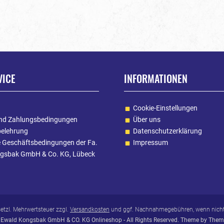
VICE
INFORMATIONEN
Cookie-Einstellungen
nd Zahlungsbedingungen
Über uns
belehrung
Datenschutzerklärung
e Geschäftsbedingungen der Fa.
Impressum
gsbak GmbH & Co. KG, Lübeck
esetzl. Mehrwertsteuer zzgl.
Versandkosten
und ggf. Nachnahmegebühren, wenn nicht
Ewald Kongsbak GmbH & CO. KG Onlineshop - All Rights Reserved. Theme by
Them