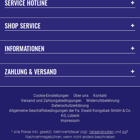
SERVICE HOTLINE
SHOP SERVICE
INFORMATIONEN
ZAHLUNG & VERSAND
Cookie-Einstellungen
Über uns
Kontakt
Versand und Zahlungsbedingungen
Widerrufsbelehrung
Datenschutzerklärung
Allgemeine Geschäftsbedingungen der Fa. Ewald Kongsbak GmbH & Co.
KG, Lübeck
Impressum
* Alle Preise inkl. gesetzl. Mehrwertsteuer zzgl.
Versandkosten
und ggf.
Nachnahmegebühren, wenn nicht anders beschrieben