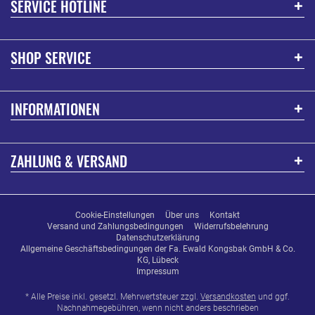
SERVICE HOTLINE
SHOP SERVICE
INFORMATIONEN
ZAHLUNG & VERSAND
Cookie-Einstellungen
Über uns
Kontakt
Versand und Zahlungsbedingungen
Widerrufsbelehrung
Datenschutzerklärung
Allgemeine Geschäftsbedingungen der Fa. Ewald Kongsbak GmbH & Co.
KG, Lübeck
Impressum
* Alle Preise inkl. gesetzl. Mehrwertsteuer zzgl.
Versandkosten
und ggf.
Nachnahmegebühren, wenn nicht anders beschrieben