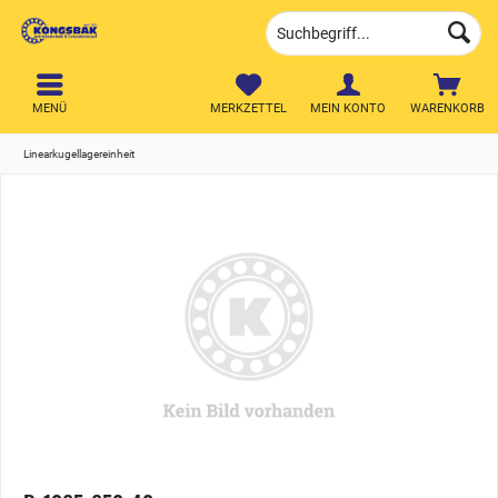
MENÜ
MERKZETTEL
MEIN KONTO
WARENKORB
Linearkugellagereinheit