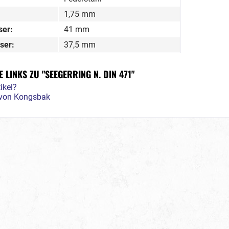
1,75 mm
er:
41 mm
ser:
37,5 mm
LINKS ZU "SEEGERRING N. DIN 471"
ikel?
l von Kongsbak