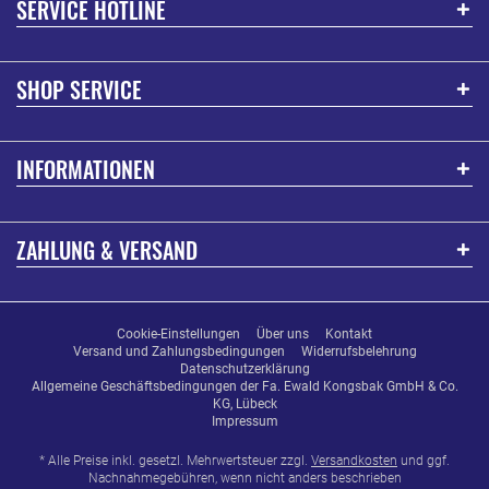
SERVICE HOTLINE
SHOP SERVICE
INFORMATIONEN
ZAHLUNG & VERSAND
Cookie-Einstellungen
Über uns
Kontakt
Versand und Zahlungsbedingungen
Widerrufsbelehrung
Datenschutzerklärung
Allgemeine Geschäftsbedingungen der Fa. Ewald Kongsbak GmbH & Co.
KG, Lübeck
Impressum
* Alle Preise inkl. gesetzl. Mehrwertsteuer zzgl.
Versandkosten
und ggf.
Nachnahmegebühren, wenn nicht anders beschrieben