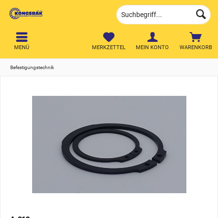
MENÜ
MERKZETTEL
MEIN KONTO
WARENKORB
Befestigungstechnik