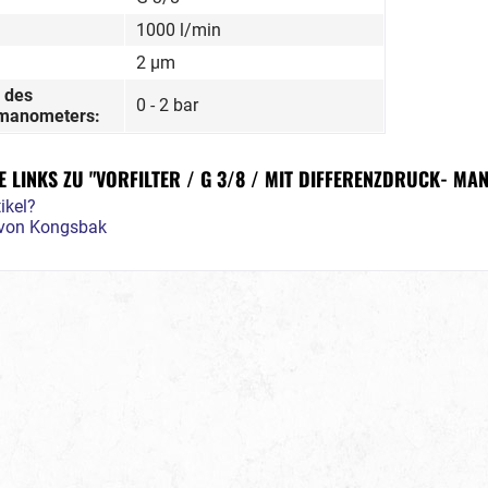
1000 l/min
2 µm
 des
0 - 2 bar
kmanometers:
 LINKS ZU "VORFILTER / G 3/8 / MIT DIFFERENZDRUCK- MA
ikel?
l von Kongsbak