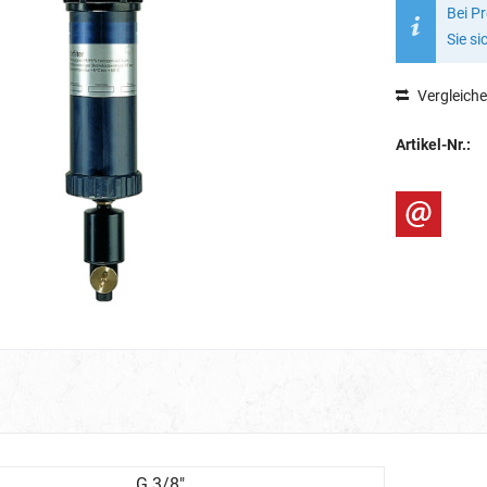
Bei P
Sie si
Vergleich
Artikel-Nr.:
G 3/8"